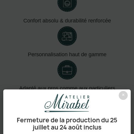
Confort absolu & durabilité renforcée
Personnalisation haut de gamme
Adapté aux pros comme aux particuliers
×
Fermeture de la production du 25
Sans minimum de commande
juillet au 24 août inclus