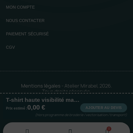
MON COMPTE
NOUS CONTACTER
PAIEMENT SÉCURISÉ
CGV
Mentions légales
- Atelier Mirabel, 2026.
Tous droits réservés.
T-shirt haute visibilité manches longues
Mise en orbite 🪐 by
Logia |
0,00 €
Agence web et communication
AJOUTER AU DEVIS
Prix estimé :
(Hors programme de broderie / vectorisation / transport)