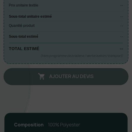
--
Prix unitaire textile
--
Sous-total unitaire estimé
--
Quantité produit
--
Sous-total estimé
--
TOTAL ESTIMÉ
(Hors programme de broderie / vectorisation / transport)
AJOUTER AU DEVIS

Composition
100% Polyester