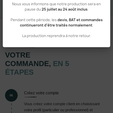
Nous vous informons que notre production sera en
pause du
25 juillet au 24 août inclus
.
Pendant cette période, les
devis, BAT et commandes
continueront d’être traités normalement
.
La production reprendra à notre retour.
Un processus simple et transparent
VOTRE
COMMANDE,
EN 5
ÉTAPES
Créez votre compte
01
Vous créez votre compte client en choisissant
votre profil (particulier ou professionnel) et