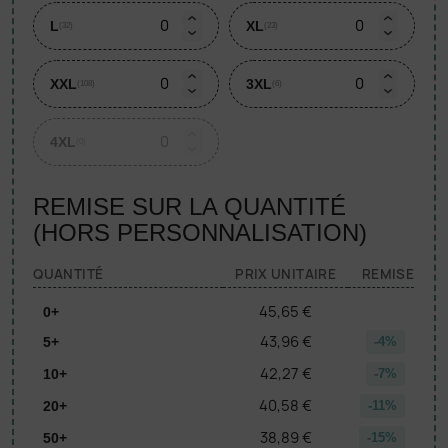
L
XL
(32)
(23)
XXL
3XL
(108)
(6)
4XL
(0)
REMISE SUR LA QUANTITÉ
(HORS PERSONNALISATION)
QUANTITÉ
PRIX UNITAIRE
REMISE
45,65 €
0+
43,96 €
5+
-4%
42,27 €
10+
-7%
40,58 €
20+
-11%
38,89 €
50+
-15%