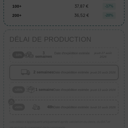
37,87 €
100+
-17%
36,52 €
200+
-20%
DÉLAI DE PRODUCTION
3
Date d'expédition estimée
jeudi 27 août
-10%
semaines
:
2026
2 semaines
Date d'expédition estimée :
jeudi 20 août 2026
1 semaine
Date d'expédition estimée :
+25%
jeudi 13 août 2026
48h
Date d'expédition estimée :
+50%
lundi 10 août 2026
Les délais s’appliquent uniquement après validation du devis, du BAT et
réception du paiement de la commande.