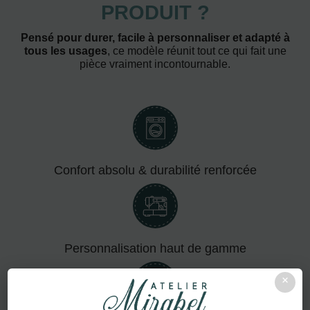
PRODUIT ?
Pensé pour durer, facile à personnaliser et adapté à
tous les usages
, ce modèle réunit tout ce qui fait une
pièce vraiment incontournable.
Confort absolu & durabilité renforcée
Personnalisation haut de gamme
×