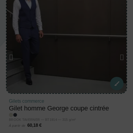
Gilets commerce
Gilet homme George coupe cintrée
BROOK TAVERNER — BT1914 — 315 g/m²
60,18 €
À partir de