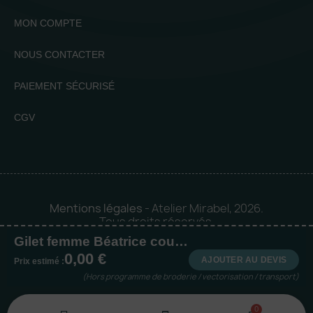
MON COMPTE
NOUS CONTACTER
PAIEMENT SÉCURISÉ
CGV
Mentions légales
- Atelier Mirabel, 2026.
Tous droits réservés.
Gilet femme Béatrice coupe cintrée
Mise en orbite 🪐 by
Logia |
0,00 €
Agence web et communication
AJOUTER AU DEVIS
Prix estimé :
(Hors programme de broderie / vectorisation / transport)