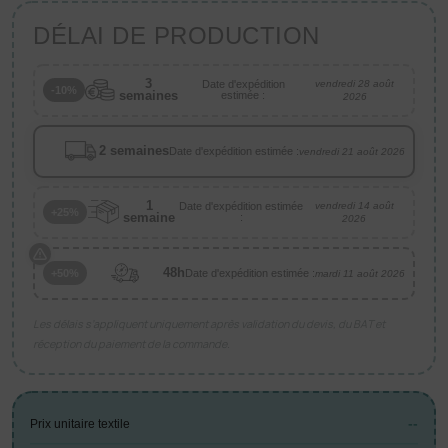
DÉLAI DE PRODUCTION
3
Date d'expédition
vendredi 28 août
-10%
semaines
estimée :
2026
2 semaines
Date d'expédition estimée :
vendredi 21 août 2026
1
Date d'expédition estimée
vendredi 14 août
+25%
semaine
:
2026
48h
Date d'expédition estimée :
+50%
mardi 11 août 2026
Les délais s’appliquent uniquement après validation du devis, du BAT et
réception du paiement de la commande.
--
Prix unitaire textile