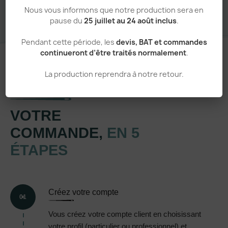
Nous vous informons que notre production sera en
pause du
25 juillet au 24 août inclus
.
Pendant cette période, les
devis, BAT et commandes
continueront d’être traités normalement
.
La production reprendra à notre retour.
Un processus simple et transparent
VOTRE
COMMANDE,
EN 5
ÉTAPES
Créez votre compte
01
Vous créez votre compte client en choisissant
votre profil (particulier ou professionnel) et