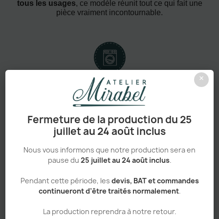
tous les usages
, ce modèle réunit tout ce qui fait une
pièce vraiment incontournable.
×
Confort absolu & durabilité renforcée
Fermeture de la production du 25
juillet au 24 août inclus
Personnalisation haut de gamme
Nous vous informons que notre production sera en
pause du
25 juillet au 24 août inclus
.
Pendant cette période, les
devis, BAT et commandes
continueront d’être traités normalement
.
Adapté aux pros comme aux particuliers
La production reprendra à notre retour.