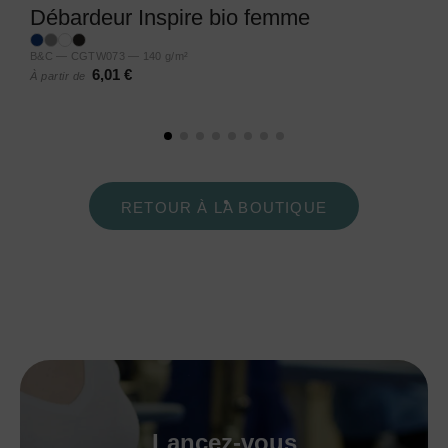
Débardeur Inspire bio femme
B&C — CGTW073 — 140 g/m²
6,01 €
À partir de
RETOUR À LA BOUTIQUE
Lancez-vous