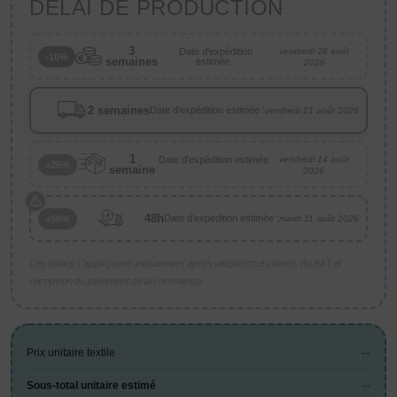
DÉLAI DE PRODUCTION
3
Date d'expédition
vendredi 28 août
-10%
semaines
estimée :
2026
2 semaines
Date d'expédition estimée :
vendredi 21 août 2026
1
Date d'expédition estimée
vendredi 14 août
+25%
semaine
:
2026
48h
Date d'expédition estimée :
+50%
mardi 11 août 2026
Les délais s’appliquent uniquement après validation du devis, du BAT et
réception du paiement de la commande.
--
Prix unitaire textile
--
Sous-total unitaire estimé