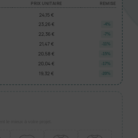
PRIX UNITAIRE
REMISE
24,15 €
23,26 €
-4%
22,36 €
-7%
21,47 €
-11%
20,58 €
-15%
20,04 €
-17%
19,32 €
-20%
t le mieux à votre projet.