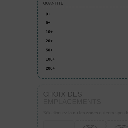
QUANTITÉ
0+
5+
10+
20+
50+
100+
200+
CHOIX DES
EMPLACEMENTS
Sélectionnez
la ou les zones
qui corresponden