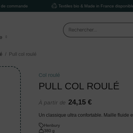
mande
Textiles bio & Made in France disponibles
e
lé
Pull col roulé
Col roulé
PULL COL ROULÉ
24,15 €
À partir de
Un classique ultra confortable. Maille fluide
Henbury
380 g