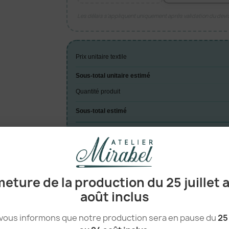
Les délais s’appliquent uniquement après validation du dev
Prix unitaire textile
Sous-total unitaire estimé
Quantité produit
Sous-total estimé
TOTAL ESTIMÉ
A
eture de la production du 25 juillet 

août inclus
vous informons que notre production sera en pause du
25 