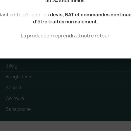
au 24 août inclus
.
ant cette période, les
devis, BAT et commandes continu
d’être traités normalement
.
50% Coton, 50% Acrylique
Homme
La production reprendra à notre retour.
Pullover
tear_away
380 g
Bangladesh
Accueil
Col roulé
Sans poche