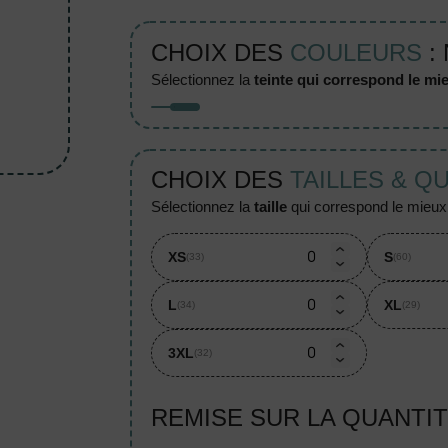
CHOIX DES
COULEURS
:
sélectionnez la
teinte qui correspond le mie
CHOIX DES
TAILLES & Q
sélectionnez la
taille
qui correspond le mieux à
XS
S
(33)
(60)
L
XL
(34)
(29)
3XL
(32)
REMISE SUR LA QUANTI