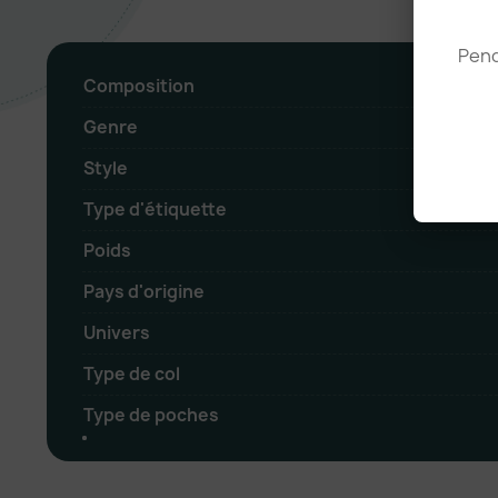
Pend
Composition
Genre
Style
Type d'étiquette
Poids
Pays d'origine
Univers
Type de col
Type de poches