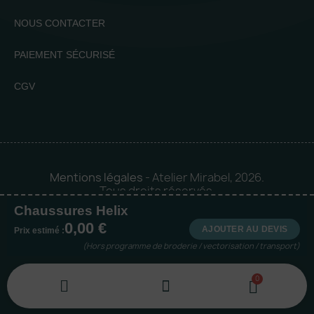
NOUS CONTACTER
PAIEMENT SÉCURISÉ
CGV
Mentions légales
- Atelier Mirabel, 2026.
Tous droits réservés.
Chaussures Helix
Mise en orbite 🪐 by
Logia |
0,00 €
Agence web et communication
AJOUTER AU DEVIS
Prix estimé :
(Hors programme de broderie / vectorisation / transport)