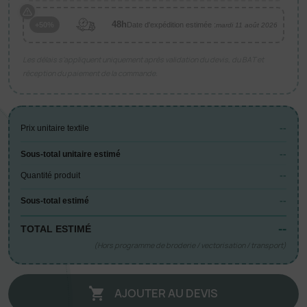
48h
Date d'expédition estimée :
+50%
mardi 11 août 2026
Les délais s’appliquent uniquement après validation du devis, du BAT et
réception du paiement de la commande.
--
Prix unitaire textile
--
Sous-total unitaire estimé
--
Quantité produit
--
Sous-total estimé
--
TOTAL ESTIMÉ
(Hors programme de broderie / vectorisation / transport)
AJOUTER AU DEVIS
