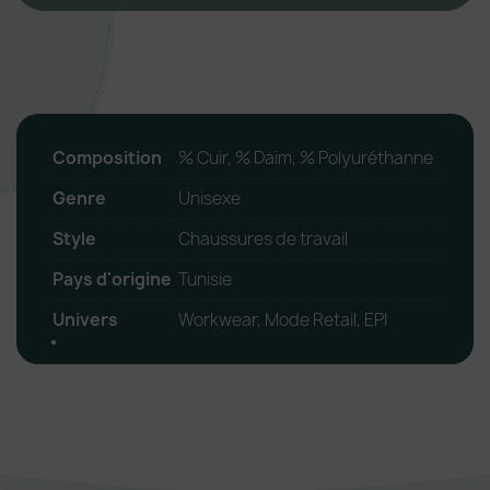
Composition
% Cuir, % Daim, % Polyuréthanne
Genre
Unisexe
Style
Chaussures de travail
Pays d'origine
Tunisie
Univers
Workwear, Mode Retail, EPI