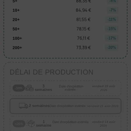
88,35 €
5+
-4%
84,94 €
10+
-7%
81,55 €
20+
-11%
78,15 €
50+
-15%
76,11 €
100+
-17%
73,39 €
200+
-20%
DÉLAI DE PRODUCTION
3
Date d'expédition
vendredi 28 août
-10%
semaines
estimée :
2026
2 semaines
Date d'expédition estimée :
vendredi 21 août 2026
1
Date d'expédition estimée
vendredi 14 août
+25%
semaine
:
2026