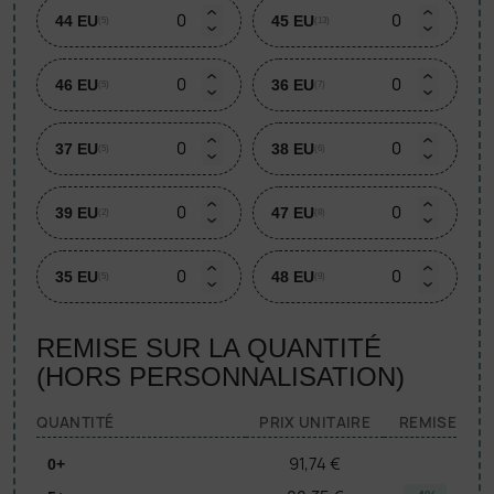
44 EU
45 EU
(5)
(13)
46 EU
36 EU
(5)
(7)
37 EU
38 EU
(5)
(6)
39 EU
47 EU
(2)
(8)
35 EU
48 EU
(5)
(9)
REMISE SUR LA QUANTITÉ
(HORS PERSONNALISATION)
QUANTITÉ
PRIX UNITAIRE
REMISE
91,74 €
0+