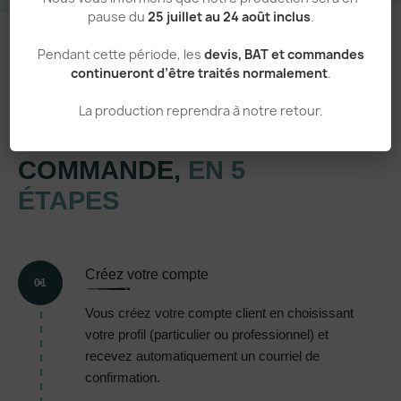
pause du
25 juillet au 24 août inclus
.
Pendant cette période, les
devis, BAT et commandes
continueront d’être traités normalement
.
Un processus simple et transparent
La production reprendra à notre retour.
VOTRE
COMMANDE,
EN 5
ÉTAPES
Créez votre compte
01
Vous créez votre compte client en choisissant
votre profil (particulier ou professionnel) et
recevez automatiquement un courriel de
confirmation.