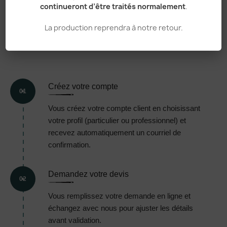
continueront d’être traités normalement
.
VOTRE
COMMANDE,
EN 5
La production reprendra à notre retour.
ÉTAPES
Créez votre compte
01
Vous créez votre compte client en choisissant
votre profil (particulier ou professionnel) et
recevez automatiquement un courriel de
confirmation.
Demandez votre devis
02
Vous remplissez votre demande en ligne et
échangez avec nous pour ajuster les détails
avant validation.