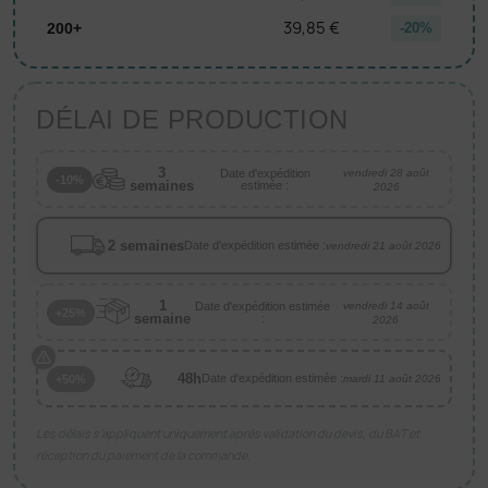
39,85 €
200+
-20%
DÉLAI DE PRODUCTION
3
Date d'expédition
vendredi 28 août
-10%
semaines
estimée :
2026
2 semaines
Date d'expédition estimée :
vendredi 21 août 2026
1
Date d'expédition estimée
vendredi 14 août
+25%
semaine
:
2026
48h
Date d'expédition estimée :
+50%
mardi 11 août 2026
Les délais s’appliquent uniquement après validation du devis, du BAT et
réception du paiement de la commande.