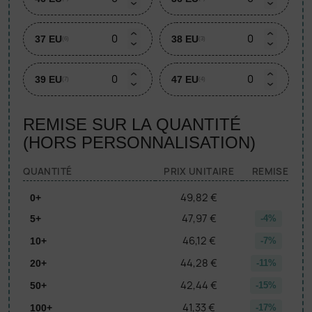
37 EU
38 EU
(6)
(3)
39 EU
47 EU
(7)
(4)
REMISE SUR LA QUANTITÉ
(HORS PERSONNALISATION)
QUANTITÉ
PRIX UNITAIRE
REMISE
49,82 €
0+
47,97 €
5+
-4%
46,12 €
10+
-7%
44,28 €
20+
-11%
42,44 €
50+
-15%
41,33 €
100+
-17%