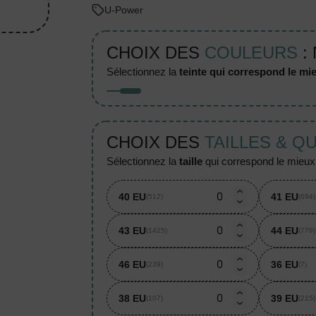
U-Power
CHOIX DES
COULEURS
: 
sélectionnez la
teinte qui correspond le mie
CHOIX DES
TAILLES & Q
sélectionnez la
taille
qui correspond le mieux à
40 EU
41 EU
(512)
(694)
43 EU
44 EU
(1425)
(779)
46 EU
36 EU
(239)
(7)
38 EU
39 EU
(107)
(215)