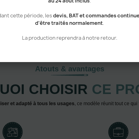
au 24 août inclus
.
ant cette période, les
devis, BAT et commandes continu
d’être traités normalement
.
La production reprendra à notre retour.
Atouts & avantages
UOI CHOISIR
CE PR
iser et adapté à tous les usages
, ce modèle réunit tout ce qui