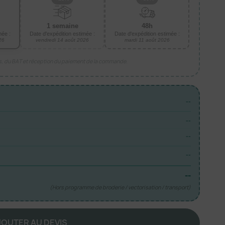
1 semaine
48h
mée :
Date d'expédition estimée :
Date d'expédition estimée :
26
vendredi 14 août 2026
mardi 11 août 2026
is, du BAT et réception du paiement de la commande.
--
--
--
--
--
(Hors programme de broderie / vectorisation / transport)
JOUTER AU DEVIS