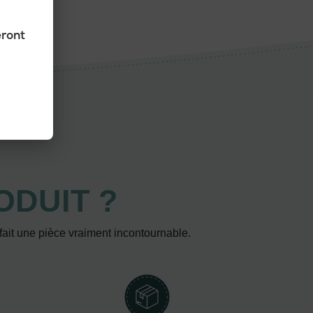
eront
ODUIT ?
 fait une pièce vraiment incontournable.