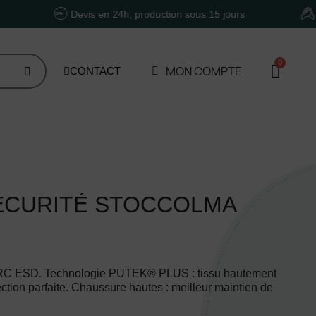
Devis en 24h, production sous 15 jours
Un accomp
MON COMPTE
CONTACT
ÉCURITÉ STOCCOLMA
SRC ESD. Technologie PUTEK® PLUS : tissu hautement
ction parfaite. Chaussure hautes : meilleur maintien de