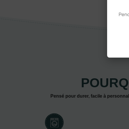
Pend
POURQ
Pensé pour durer, facile à personnal