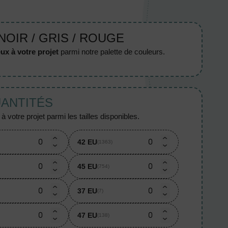
NOIR / GRIS / ROUGE
ux à votre projet
parmi notre palette de couleurs.
UANTITÉS
 votre projet parmi les tailles disponibles.
42 EU
(1363)
45 EU
(754)
37 EU
(7)
47 EU
(138)