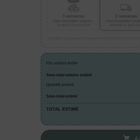
3 semaines
2 semaines
Date d'expédition estimée :
Date d'expédition esti
vendredi 28 août 2026
vendredi 21 août 20
Les délais s’appliquent uniquement après validation du dev
Prix unitaire textile
Sous-total unitaire estimé
Quantité produit
Sous-total estimé
TOTAL ESTIMÉ
A
