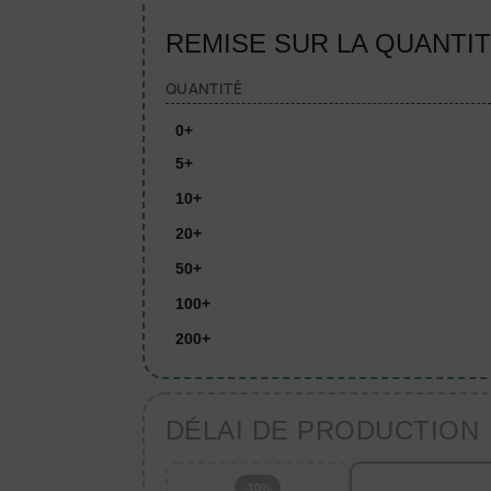
REMISE SUR LA QUANTI
QUANTITÉ
0+
5+
10+
20+
50+
100+
200+
DÉLAI DE PRODUCTION
-10%