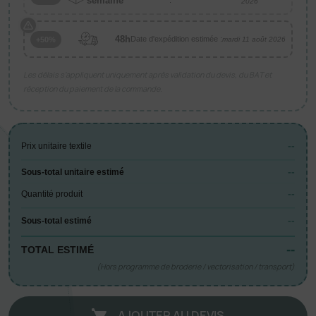
semaine
2026
48h
Date d'expédition estimée :
+50%
mardi 11 août 2026
Les délais s’appliquent uniquement après validation du devis, du BAT et
réception du paiement de la commande.
--
Prix unitaire textile
--
Sous-total unitaire estimé
--
Quantité produit
--
Sous-total estimé
--
TOTAL ESTIMÉ
(Hors programme de broderie / vectorisation / transport)
AJOUTER AU DEVIS