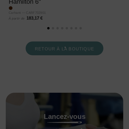
Hamilton 6''
Carhartt — CARF702901
183,17 €
À partir de
RETOUR À LA BOUTIQUE
Lancez-vous