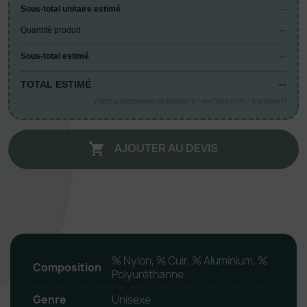
--
Sous-total unitaire estimé
--
Quantité produit
--
Sous-total estimé
--
TOTAL ESTIMÉ
(Hors programme de broderie / vectorisation / transport)
AJOUTER AU DEVIS

% Nylon, % Cuir, % Aluminium, %
Composition
Polyuréthanne
Genre
Unisexe