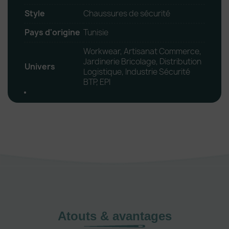
Style
Chaussures de sécurité
Pays d'origine
Tunisie
Workwear, Artisanat Commerce,
Jardinerie Bricolage, Distribution
Univers
Logistique, Industrie Sécurité
BTP, EPI
Atouts & avantages