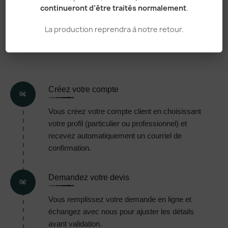
continueront d’être traités normalement
.
VOTRE
COMMANDE,
EN 5
La production reprendra à notre retour.
ÉTAPES
Créez votre compte
01
Vous créez votre compte client en choisissant
votre profil (particulier ou professionnel) et
recevez automatiquement un courriel de
confirmation.
Demandez votre devis
02
Vous remplissez votre demande en ligne et
échangez avec nous pour ajuster les détails
avant validation.