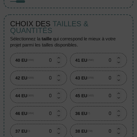
CHOIX DES
TAILLES &
QUANTITÉS
sélectionnez la
taille
qui correspond le mieux à votre
projet parmi les tailles disponibles.
40 EU
41 EU
(1556)
(2580)
42 EU
43 EU
(4269)
(3769)
44 EU
45 EU
(3826)
(1433)
46 EU
36 EU
(2454)
(7)
37 EU
38 EU
(3)
(734)