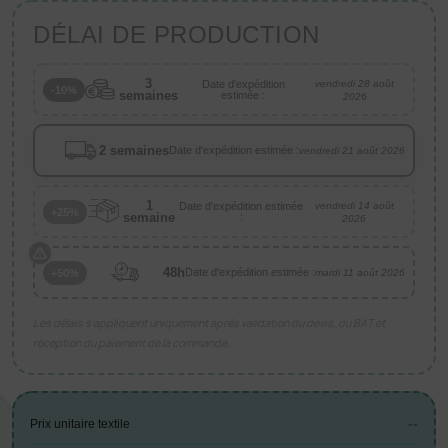
DÉLAI DE PRODUCTION
3
Date d'expédition
vendredi 28 août
-10%
semaines
estimée :
2026
2 semaines
Date d'expédition estimée :
vendredi 21 août 2026
1
Date d'expédition estimée
vendredi 14 août
+25%
semaine
:
2026
48h
Date d'expédition estimée :
+50%
mardi 11 août 2026
Les délais s’appliquent uniquement après validation du devis, du BAT et
réception du paiement de la commande.
--
Prix unitaire textile