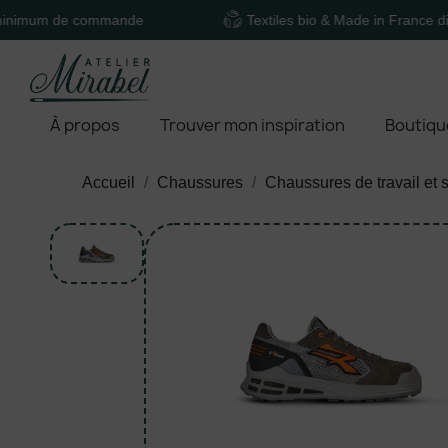
e commande
Textiles bio & Made in France disponibles
À propos
Trouver mon inspiration
Boutiqu
Accueil
Chaussures
Chaussures de travail et s