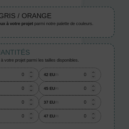
 GRIS / ORANGE
ux à votre projet
parmi notre palette de couleurs.
UANTITÉS
 votre projet parmi les tailles disponibles.
42 EU
(3)
45 EU
(4)
37 EU
(3)
47 EU
(3)