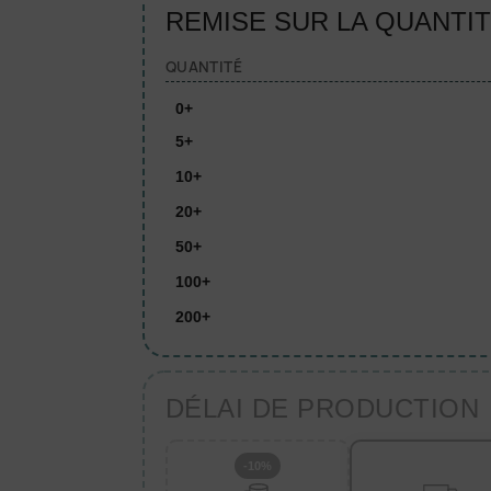
REMISE SUR LA QUANTI
QUANTITÉ
0+
5+
10+
20+
50+
100+
200+
DÉLAI DE PRODUCTION
-10%