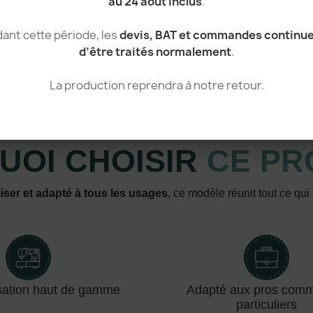
au 24 août inclus
.
ant cette période, les
devis, BAT et commandes continu
d’être traités normalement
.
La production reprendra à notre retour.
Atouts & avantages
UOI CHOISIR
CE PR
iser et adapté à tous les usages
, ce modèle réunit tout ce qui
sation haut de gamme
Adapté aux pros com
particuliers