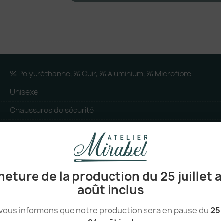
% Polyuréthanne, % Cuir, % Aluminium, % Microfibre
Unisexe
Chaussures de sécurité
Tunisie
Workwear, Artisanat Commerce, Jardinerie Bricolage, Distribu
eture de la production du 25 juillet 
août inclus
vous informons que notre production sera en pause du
25 