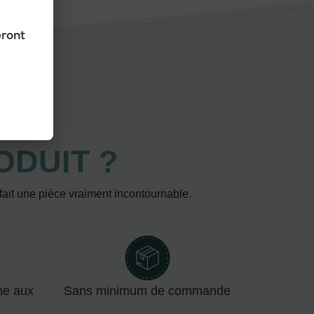
eront
ODUIT ?
 fait une pièce vraiment incontournable.
me aux
Sans minimum de commande