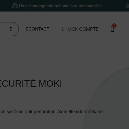
Un accompagnement humain et personnalisé
Situé à 
MON COMPTE
CONTACT
CURITÉ MOKI
un système anti-perforation. Semelle intermédiaire