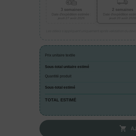
3 semaines
2 semaines
Date d'expédition estimée :
Date d'expédition esti
jeudi 27 août 2026
jeudi 20 août 2026
Les délais s’appliquent uniquement après validation du dev
Prix unitaire textile
Sous-total unitaire estimé
Quantité produit
Sous-total estimé
TOTAL ESTIMÉ
A
