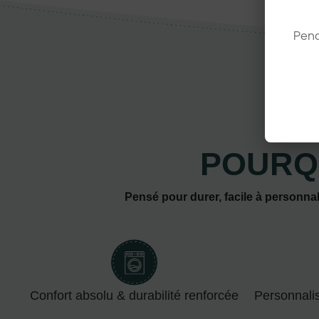
Pend
POURQ
Pensé pour durer, facile à personnal
Confort absolu & durabilité renforcée
Personnali