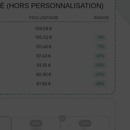
TÉ (HORS PERSONNALISATION)
PRIX UNITAIRE
REMISE
109,58 €
105,52 €
-4%
101,46 €
-7%
97,40 €
-11%
93,35 €
-15%
90,90 €
-17%
87,66 €
-20%
+25%
+50%