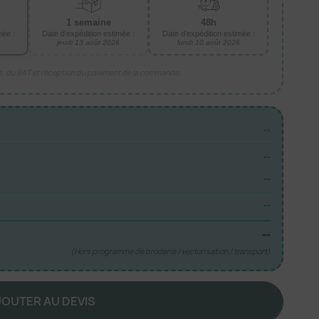
1 semaine
48h
mée :
Date d'expédition estimée :
Date d'expédition estimée :
jeudi 13 août 2026
lundi 10 août 2026
is, du BAT et réception du paiement de la commande.
--
--
--
--
--
(Hors programme de broderie / vectorisation / transport)
JOUTER AU DEVIS