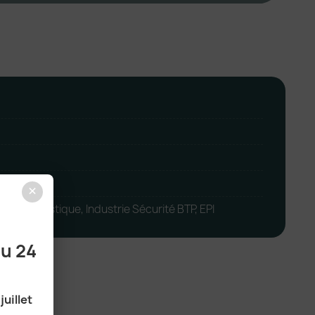
×
tion Logistique, Industrie Sécurité BTP, EPI
au 24
juillet