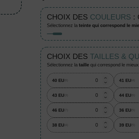
CHOIX DES
COULEURS
:
sélectionnez la
teinte qui correspond le mie
CHOIX DES
TAILLES & Q
sélectionnez la
taille
qui correspond le mieux à
40 EU
41 EU
(8)
(4)
43 EU
44 EU
(3)
(6)
46 EU
36 EU
(7)
(5)
38 EU
39 EU
(4)
(5)