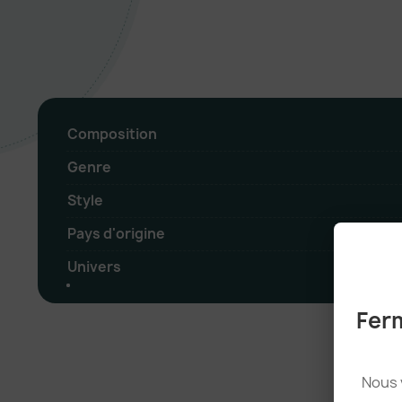
Composition
Genre
Style
Pays d'origine
Univers
Ferm
Nous 