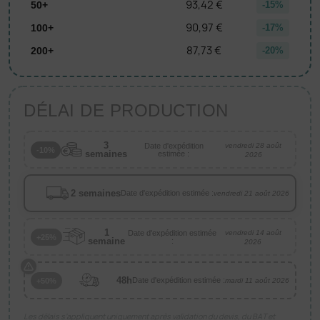
93,42 €
50+
-15%
90,97 €
100+
-17%
87,73 €
200+
-20%
DÉLAI DE PRODUCTION
3
Date d'expédition
vendredi 28 août
-10%
semaines
estimée :
2026
2 semaines
Date d'expédition estimée :
vendredi 21 août 2026
1
Date d'expédition estimée
vendredi 14 août
+25%
semaine
:
2026
48h
Date d'expédition estimée :
+50%
mardi 11 août 2026
Les délais s’appliquent uniquement après validation du devis, du BAT et