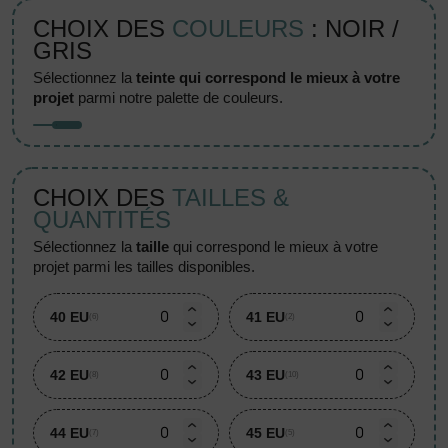
CHOIX DES
COULEURS
: NOIR /
GRIS
sélectionnez la
teinte qui correspond le mieux à votre
projet
parmi notre palette de couleurs.
CHOIX DES
TAILLES &
QUANTITÉS
sélectionnez la
taille
qui correspond le mieux à votre
projet parmi les tailles disponibles.
40 EU
41 EU
(6)
(2)
42 EU
43 EU
(8)
(10)
44 EU
45 EU
(7)
(5)