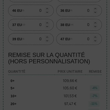
46 EU
36 EU
(5)
(3)
37 EU
38 EU
(12)
(14)
39 EU
47 EU
(6)
(7)
REMISE SUR LA QUANTITÉ
(HORS PERSONNALISATION)
QUANTITÉ
PRIX UNITAIRE
REMISE
109,66 €
0+
105,60 €
5+
-4%
101,53 €
10+
-7%
97,47 €
20+
-11%