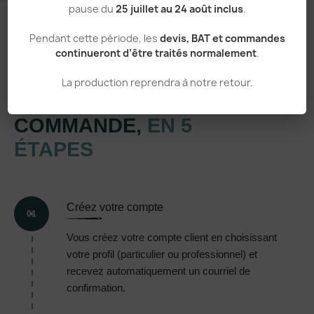
pause du
25 juillet au 24 août inclus
.
Pendant cette période, les
devis, BAT et commandes
continueront d’être traités normalement
.
Un processus simple et transparent
La production reprendra à notre retour.
VOTRE
COMMANDE,
EN 5
ÉTAPES
Créez votre compte
01
Vous créez votre compte client en choisissant
votre profil (particulier ou professionnel) et
recevez automatiquement un courriel de
confirmation.