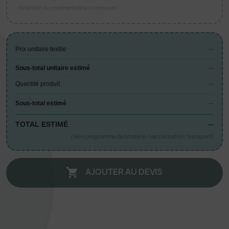
réception du paiement de la commande.
--
Prix unitaire textile
--
Sous-total unitaire estimé
--
Quantité produit
--
Sous-total estimé
--
TOTAL ESTIMÉ
(Hors programme de broderie / vectorisation / transport)
AJOUTER AU DEVIS
