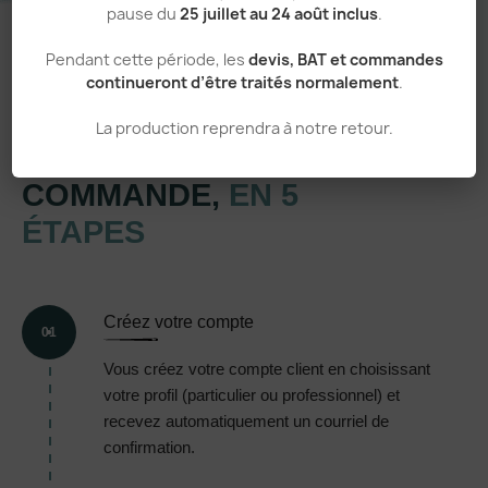
pause du
25 juillet au 24 août inclus
.
Pendant cette période, les
devis, BAT et commandes
continueront d’être traités normalement
.
Un processus simple et transparent
La production reprendra à notre retour.
VOTRE
COMMANDE,
EN 5
ÉTAPES
Créez votre compte
01
Vous créez votre compte client en choisissant
votre profil (particulier ou professionnel) et
recevez automatiquement un courriel de
confirmation.