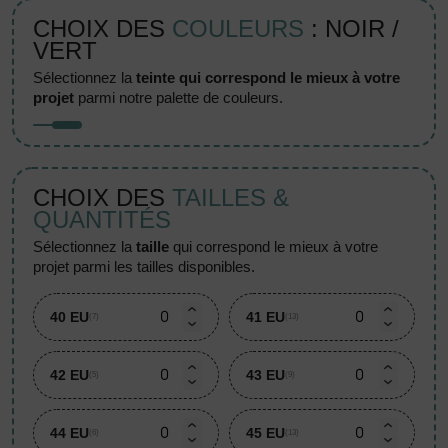
CHOIX DES
COULEURS
: NOIR /
VERT
sélectionnez la
teinte qui correspond le mieux à votre
projet
parmi notre palette de couleurs.
CHOIX DES
TAILLES &
QUANTITÉS
sélectionnez la
taille
qui correspond le mieux à votre
projet parmi les tailles disponibles.
40 EU
41 EU
(7)
(13)
42 EU
43 EU
(5)
(9)
44 EU
45 EU
(6)
(13)