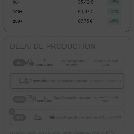
93,42 €
50+
-15%
90,97 €
100+
-17%
87,73 €
200+
-20%
DÉLAI DE PRODUCTION
3
Date d'expédition
vendredi 28 août
-10%
semaines
estimée :
2026
2 semaines
Date d'expédition estimée :
vendredi 21 août 2026
1
Date d'expédition estimée
vendredi 14 août
+25%
semaine
:
2026
48h
Date d'expédition estimée :
+50%
mardi 11 août 2026
Les délais s’appliquent uniquement après validation du devis, du BAT et