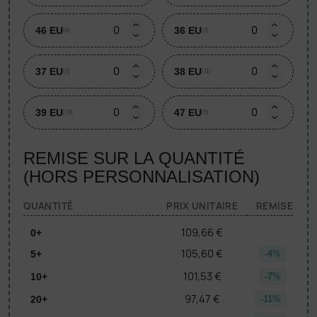
46 EU
36 EU
(6)
(3)
37 EU
38 EU
(3)
(11)
39 EU
47 EU
(19)
(5)
REMISE SUR LA QUANTITÉ
(HORS PERSONNALISATION)
QUANTITÉ
PRIX UNITAIRE
REMISE
109,66 €
0+
105,60 €
5+
-4%
101,53 €
10+
-7%
97,47 €
20+
-11%