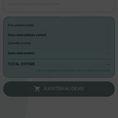
réception du paiement de la commande.
--
Prix unitaire textile
--
Sous-total unitaire estimé
--
Quantité produit
--
Sous-total estimé
--
TOTAL ESTIMÉ
(Hors programme de broderie / vectorisation / transport)
AJOUTER AU DEVIS
