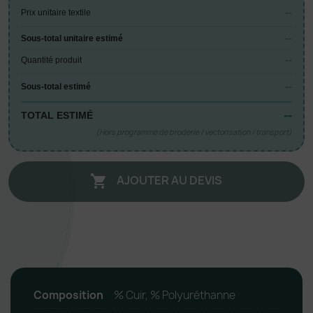
--
Prix unitaire textile
--
Sous-total unitaire estimé
--
Quantité produit
--
Sous-total estimé
--
TOTAL ESTIMÉ
(Hors programme de broderie / vectorisation / transport)
AJOUTER AU DEVIS

Composition
% Cuir, % Polyuréthanne