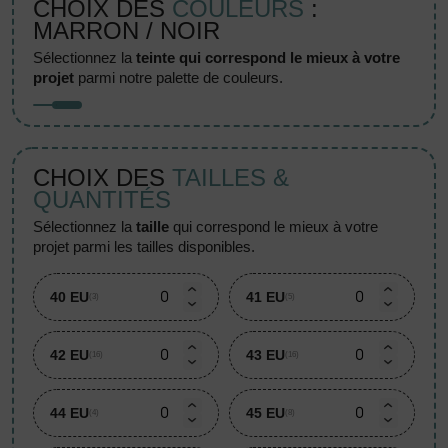
CHOIX DES
COULEURS
:
MARRON / NOIR
sélectionnez la
teinte qui correspond le mieux à votre
projet
parmi notre palette de couleurs.
CHOIX DES
TAILLES &
QUANTITÉS
sélectionnez la
taille
qui correspond le mieux à votre
projet parmi les tailles disponibles.
40 EU
41 EU
(3)
(5)
42 EU
43 EU
(16)
(16)
44 EU
45 EU
(4)
(8)