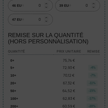
46 EU
39 EU
(7)
(2)
47 EU
(3)
REMISE SUR LA QUANTITÉ
(HORS PERSONNALISATION)
QUANTITÉ
PRIX UNITAIRE
REMISE
75,74 €
0+
72,93 €
5+
-4%
70,12 €
10+
-7%
67,32 €
20+
-11%
64,52 €
50+
-15%
62,83 €
100+
-17%
60,59 €
200+
-20%