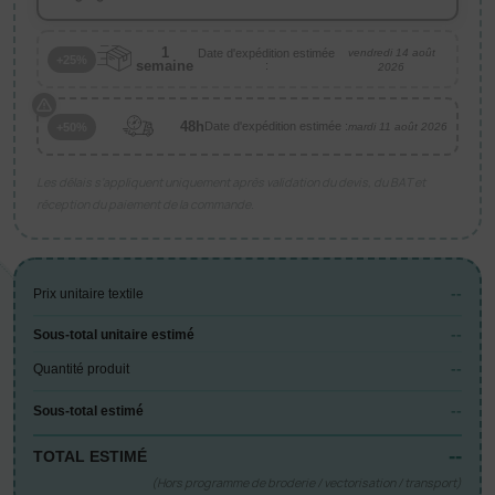
1
Date d'expédition estimée
vendredi 14 août
+25%
semaine
:
2026
48h
Date d'expédition estimée :
+50%
mardi 11 août 2026
Les délais s’appliquent uniquement après validation du devis, du BAT et
réception du paiement de la commande.
--
Prix unitaire textile
--
Sous-total unitaire estimé
--
Quantité produit
--
Sous-total estimé
--
TOTAL ESTIMÉ
(Hors programme de broderie / vectorisation / transport)