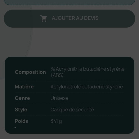
AJOUTER AU DEVIS

% Acrylonitrile butadiène styrène
Composition
(ABS)
Matière
Acrylonotrole butadiene styrene
Genre
Unisexe
Style
Casque de sécurité
Poids
341 g