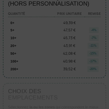
(HORS PERSONNALISATION)
QUANTITÉ
PRIX UNITAIRE
REMISE
49,39 €
0+
47,57 €
5+
-4%
45,73 €
10+
-7%
43,91 €
20+
-11%
42,08 €
50+
-15%
40,98 €
100+
-17%
39,52 €
200+
-20%
CHOIX DES
EMPLACEMENTS
Sélectionnez
la ou les zones
qui correspondent le mieux