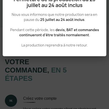
juillet au 24 août inclus
Nous vous informons que notre production sera en
pause du
25 juillet au 24 août inclus
.
Pendant cette période, les
devis, BAT et commandes
continueront d’être traités normalement
.
La production reprendra à notre retour.
Un processus simple et transparent
VOTRE
COMMANDE,
EN 5
ÉTAPES
Créez votre compte
01
Vous créez votre compte client en choisissant