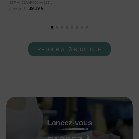
JSP — JSAAF000 — 127 g
39,19 €
À partir de
RETOUR À LA BOUTIQUE
Lancez-vous