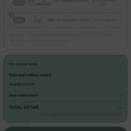
1
Date d'expédition estimée
vendredi 14 août
+25%
semaine
:
2026
48h
Date d'expédition estimée :
+50%
mardi 11 août 2026
Les délais s’appliquent uniquement après validation du devis, du BAT et
réception du paiement de la commande.
--
Prix unitaire textile
--
Sous-total unitaire estimé
--
Quantité produit
--
Sous-total estimé
--
TOTAL ESTIMÉ
(Hors programme de broderie / vectorisation / transport)