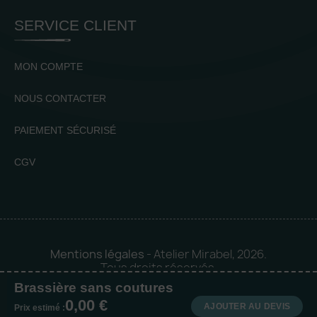
SERVICE CLIENT
MON COMPTE
NOUS CONTACTER
PAIEMENT SÉCURISÉ
CGV
Mentions légales
- Atelier Mirabel, 2026.
Tous droits réservés.
Brassière sans coutures
Mise en orbite 🪐 by
Logia |
0,00 €
Agence web et communication
AJOUTER AU DEVIS
Prix estimé :