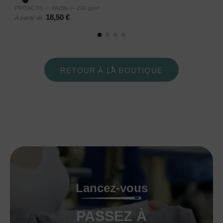
PROACT® — PA096 — 220 g/m²
18,50 €
À partir de
RETOUR À LA BOUTIQUE
Lancez-vous
PASSEZ À