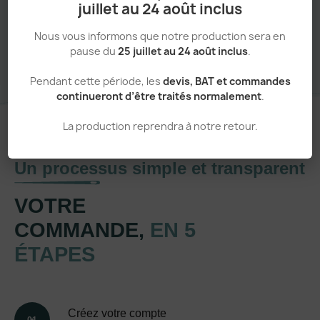
juillet au 24 août inclus
Sans minimum de commande
Nous vous informons que notre production sera en
pause du
25 juillet au 24 août inclus
.
Pendant cette période, les
devis, BAT et commandes
continueront d’être traités normalement
.
La production reprendra à notre retour.
Un processus simple et transparent
VOTRE
COMMANDE,
EN 5
ÉTAPES
Créez votre compte