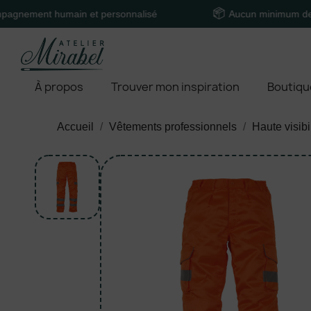
t humain et personnalisé
Aucun minimum de comman
À propos
Trouver mon inspiration
Boutiqu
Accueil
Vêtements professionnels
Haute visibi