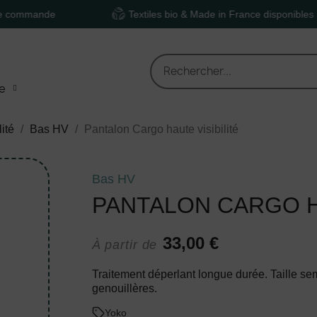
de
Textiles bio & Made in France disponibles
e
lité
Bas HV
Pantalon Cargo haute visibilité
Bas HV
PANTALON CARGO HA
33,00 €
À partir de
Traitement déperlant longue durée. Taille se
genouillères.
Yoko