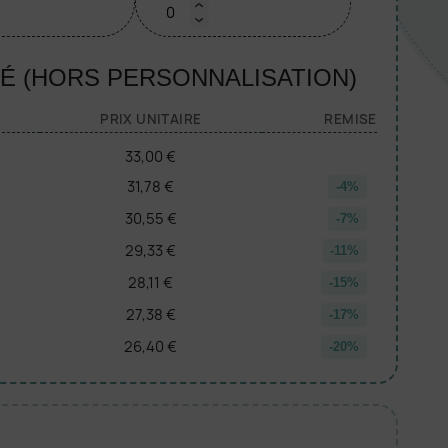
TÉ (HORS PERSONNALISATION)
PRIX UNITAIRE
REMISE
33,00 €
31,78 €
-4%
30,55 €
-7%
29,33 €
-11%
28,11 €
-15%
27,38 €
-17%
26,40 €
-20%