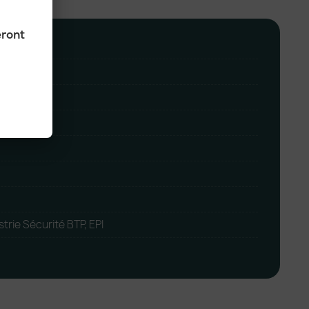
eront
trie Sécurité BTP, EPI