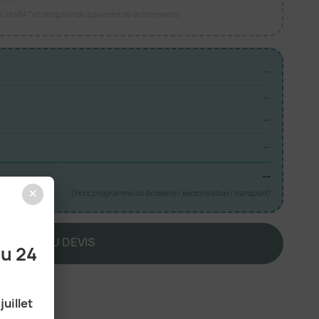
is, du BAT et réception du paiement de la commande.
--
--
--
--
--
×
(Hors programme de broderie / vectorisation / transport)
JOUTER AU DEVIS
au 24
juillet