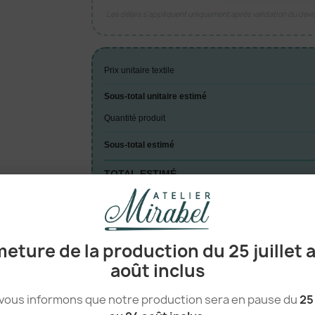
Les délais s’appliquent uniquement après validation du dev
Prix unitaire textile
Sous-total unitaire estimé
Quantité produit
Sous-total estimé
TOTAL ESTIMÉ
A

eture de la production du 25 juillet 
août inclus
vous informons que notre production sera en pause du
25 