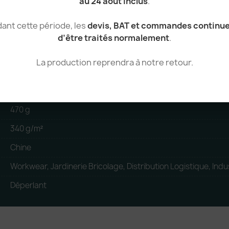
au 24 août inclus
.
ant cette période, les
devis, BAT et commandes continu
80% Polyester, 20% Coton
d’être traités normalement
.
Homme
La production reprendra à notre retour.
Pantalon / pantacourt de travail
standard
470 g
340 g/m²
Chine
Workwear, Jardinerie Bricolage, Distribution Logistique, Indus
Déperlant