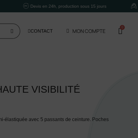
Devis en 24h, production sous 15 jours
Un accom
MON COMPTE
CONTACT
UTE VISIBILITÉ
mi-élastiquée avec 5 passants de ceinture. Poches