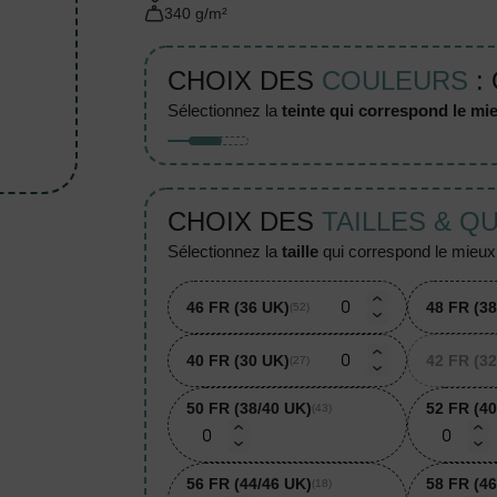
340 g/m²
CHOIX DES
COULEURS
:
sélectionnez la
teinte qui correspond le mie
CHOIX DES
TAILLES & Q
sélectionnez la
taille
qui correspond le mieux à
46 FR (36 UK)
48 FR (3
(52)
40 FR (30 UK)
42 FR (3
(27)
50 FR (38/40 UK)
52 FR (40
(43)
56 FR (44/46 UK)
58 FR (46
(18)