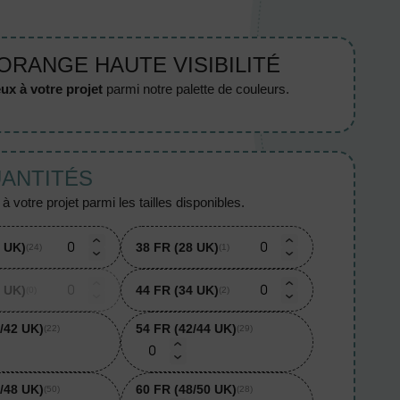
 ORANGE HAUTE VISIBILITÉ
ux à votre projet
parmi notre palette de couleurs.
UANTITÉS
 votre projet parmi les tailles disponibles.
8 UK)
38 FR (28 UK)
(24)
(1)
2 UK)
44 FR (34 UK)
(0)
(2)
/42 UK)
54 FR (42/44 UK)
(22)
(29)
/48 UK)
60 FR (48/50 UK)
(50)
(28)