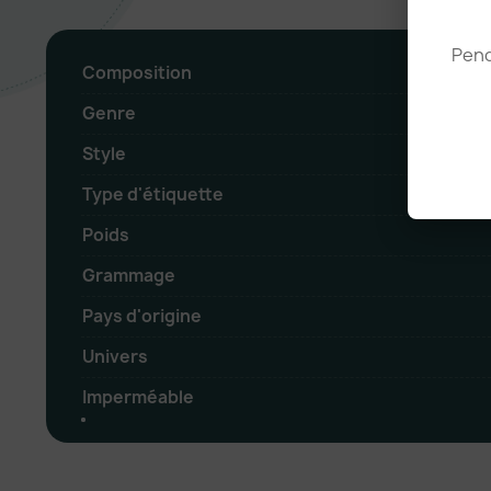
Pend
Composition
Genre
Style
Type d'étiquette
Poids
Grammage
Pays d'origine
Univers
Imperméable