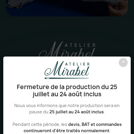
×
04 65 84 43 48
contact@ateliermirabel.fr
Fermeture de la production du 25
juillet au 24 août inclus
lundi-vendredi
8h–18h sur rendez-vous
Nous vous informons que notre production sera en
pause du
25 juillet au 24 août inclus
.
2 rue Mirabel Chambaud
26000 Valence
Pendant cette période, les
devis, BAT et commandes
continueront d’être traités normalement
.