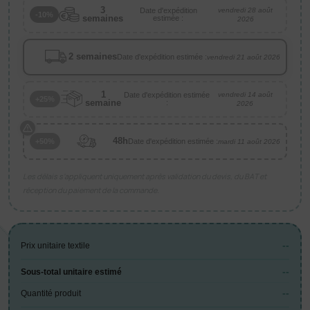
3
Date d'expédition
vendredi 28 août
-10%
semaines
estimée :
2026
2 semaines
Date d'expédition estimée :
vendredi 21 août 2026
1
Date d'expédition estimée
vendredi 14 août
+25%
semaine
:
2026
48h
Date d'expédition estimée :
+50%
mardi 11 août 2026
Les délais s’appliquent uniquement après validation du devis, du BAT et
réception du paiement de la commande.
--
Prix unitaire textile
--
Sous-total unitaire estimé
--
Quantité produit