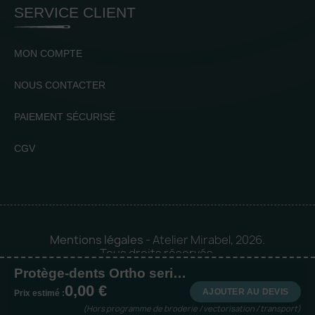
SERVICE CLIENT
MON COMPTE
NOUS CONTACTER
PAIEMENT SÉCURISÉ
CGV
Mentions légales
- Atelier Mirabel, 2026.
Tous droits réservés.
Protège-dents Ortho series pour appareils orthodontiques
Mise en orbite 🪐 by
Logia |
0,00 €
Agence web et communication
AJOUTER AU DEVIS
Prix estimé :
(Hors programme de broderie / vectorisation / transport)