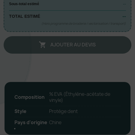
--
Sous-total estimé
--
TOTAL ESTIMÉ
(Hors programme de broderie / vectorisation / transport)
AJOUTER AU DEVIS

% EVA (Éthylène-acétate de
Composition
vinyle)
Style
Protège dent
Pays d'origine
Chine