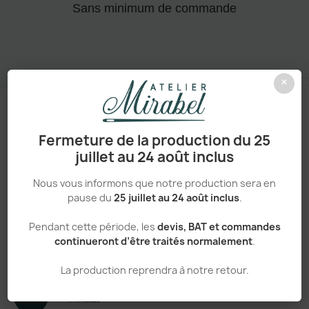
Sans minimum de commande
×
Fermeture de la production du 25
Un processus simple et transparent
juillet au 24 août inclus
VOTRE
Nous vous informons que notre production sera en
pause du
25 juillet au 24 août inclus
.
COMMANDE,
EN 5
Pendant cette période, les
devis, BAT et commandes
ÉTAPES
continueront d’être traités normalement
.
La production reprendra à notre retour.
Créez votre compte
01